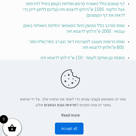
דף קופונים כולל השארת פרטים ושליחת הקופון במייל להדפסה
אצל הלקוח : 1500 ש”ח לחץ לדוגמא חיה (עליכם ללחוץ לייק כדי
לראות את דף הקופונים).
טופס מורכב כולל ממשק ניהול המאפשר החלפת השאלות באופן
עצמאי : 2000 ש”ח לחץ לדוגמא חיה
טופס הרשמה מעוצב למערכות דיוור כגון רב מסר/שלח מסר :
800 ש”חלחץ לדוגמא חיה
הוספת נגן מוזיקה לעמוד : 150 ש”ח לחץ לדוגמא חיה
לפרטים נוספים והצעת מחיר המותאמת אליכם,
ניתן ליצור איתנו קשר
אתר זה משתמש בקובצי עוגיות כדי לשפר את החוויה שלך. על ידי שימוש
באתר זה אתה מסכים ל
מדיניות הגנת הנתונים
שלנו.
Read more
0
2018 אבידן בנקס-חברה בניית אתרים קידום אתרים פרסום בפייסבוק.
Accept all